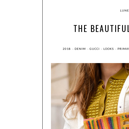
LUNE
THE BEAUTIFU
2018
·
DENIM
·
GUCCI
·
LOOKS
·
PRIMA