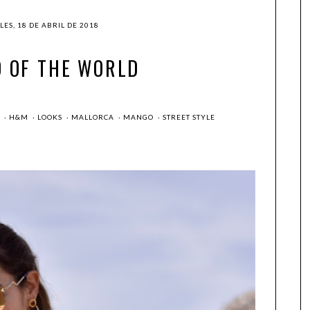
ES, 18 DE ABRIL DE 2018
D OF THE WORLD
R
·
H&M
·
LOOKS
·
MALLORCA
·
MANGO
·
STREET STYLE