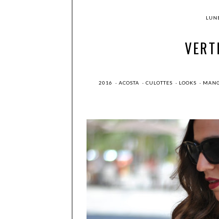
LUNE
VERT
2016
·
ACOSTA
·
CULOTTES
·
LOOKS
·
MAN