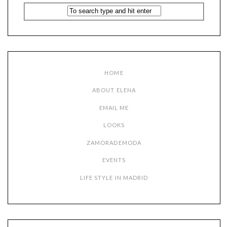
HOME
ABOUT ELENA
EMAIL ME
LOOKS
ZAMORADEMODA
EVENTS
LIFE STYLE IN MADRID