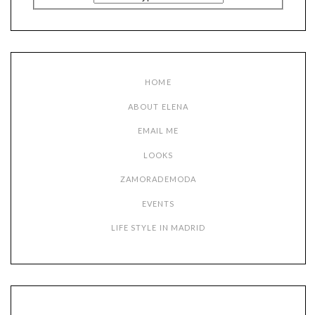
HOME
ABOUT ELENA
EMAIL ME
LOOKS
ZAMORADEMODA
EVENTS
LIFE STYLE IN MADRID