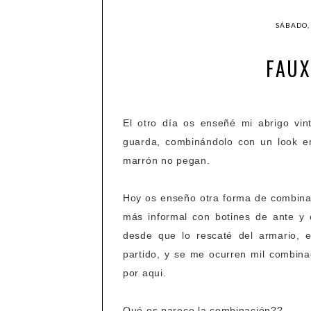
SÁBADO,
FAUX
El otro día os enseñé mi abrigo vin
guarda, combinándolo con un look en
marrón no pegan.
Hoy os enseño otra forma de combina
más informal con botines de ante y
desde que lo rescaté del armario, 
partido, y se me ocurren mil combina
por aqui.
Qué os parece la combinación??