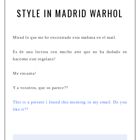
STYLE IN MADRID WARHOL
Mirad lo que me he encontrado esta mañana en el mail.
Es de una lectora con mucho arte que no ha dudado en
hacerme este regalazo!
Me encanta!
Y a vosotros, que os parece??
This is a present i found this morning in my email. Do you
like it??